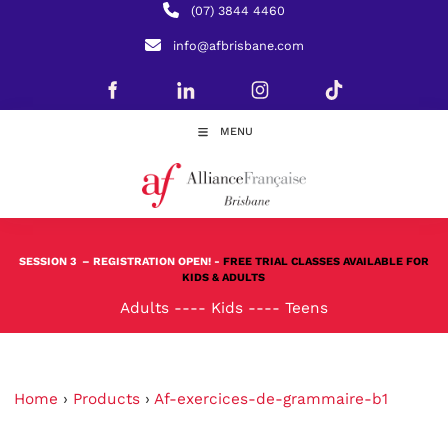
(07) 3844 4460
info@afbrisbane.com
MENU
SESSION 3
– REGISTRATION OPEN! -
FREE TRIAL CLASSES AVAILABLE FOR
KIDS & ADULTS
Adults
----
Kids
----
Teens
Home
›
Products
›
Af-exercices-de-grammaire-b1