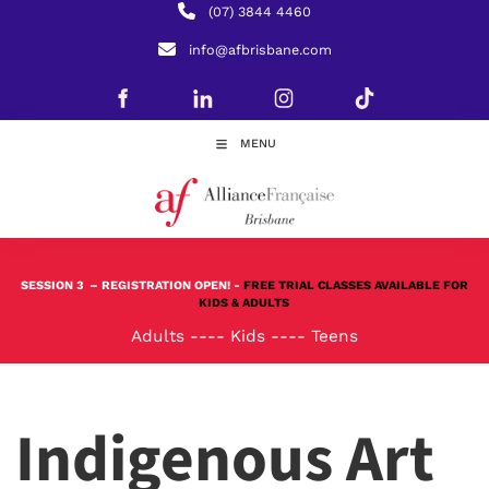
(07) 3844 4460
info@afbrisbane.com
MENU
SESSION 3
– REGISTRATION OPEN! -
FREE TRIAL CLASSES AVAILABLE FOR
KIDS & ADULTS
Adults
----
Kids
----
Teens
Indigenous Art